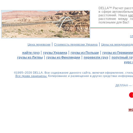
DELLA™
Расчет расс
в сфере автомобиль
расстояний. Наша
ка
расстояние между г
полезными для Вас!
г
|
|
Цена перевозки
Стоимость перевозки Украина
Цены на международ
|
|
|
найти груз
грузы Украина
грузы из Польши
грузы из Германии
|
|
|
грузы из Литвы
грузы из Финляндии
перевезти груз
попутный гр
курс 
©1995–2026 DELLA. Все содержание данного сайта, включая оформление, стиль 
Все права защищены.
Копирование и размещение в других средствах информаци
ДЕЛЛА® —
0.11(aws4)
070826-09:21:09
мо