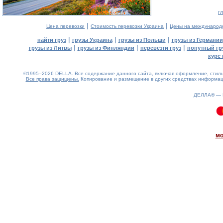
г
|
|
Цена перевозки
Стоимость перевозки Украина
Цены на международ
|
|
|
найти груз
грузы Украина
грузы из Польши
грузы из Германии
|
|
|
грузы из Литвы
грузы из Финляндии
перевезти груз
попутный гр
курс 
©1995–2026 DELLA. Все содержание данного сайта, включая оформление, стиль 
Все права защищены.
Копирование и размещение в других средствах информаци
ДЕЛЛА® —
0.1(aws4)
100826-22:47:32
мо