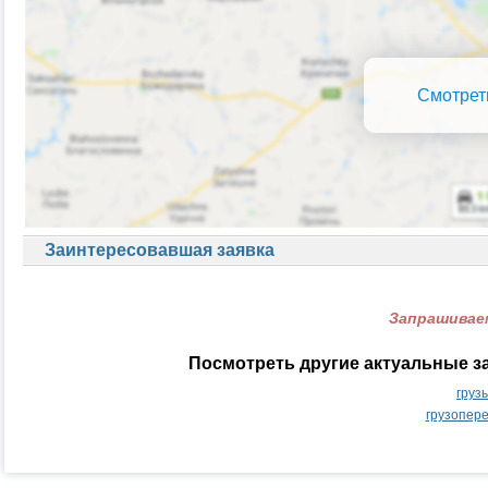
Смотрет
Заинтересовавшая заявка
Запрашиваем
Посмотреть другие актуальные з
груз
грузопер